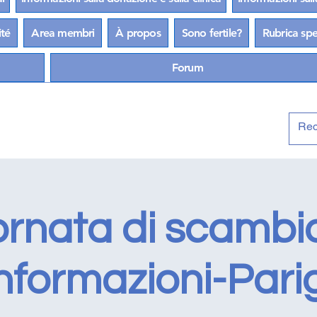
ité
Area membri
À propos
Sono fertile?
Rubrica spec
Forum
ornata di scambio
nformazioni-Pari