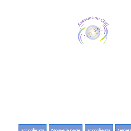
accoglienza
Nouvelle page
accoglienza
Généra