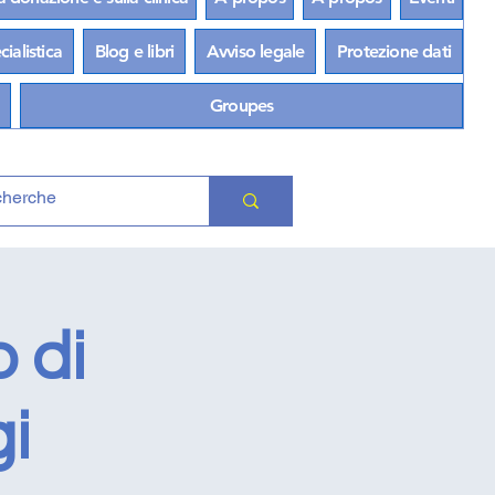
ialistica
Blog e libri
Avviso legale
Protezione dati
Groupes
 di
gi