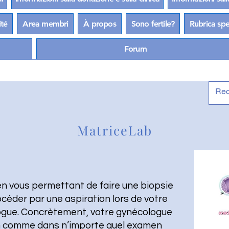
ité
Area membri
À propos
Sono fertile?
Rubrica spec
Forum
MatriceLab
n vous permettant de faire une biopsie
océder par une aspiration lors de votre
logue. Concrètement, votre gynécologue
m comme dans n’importe quel examen