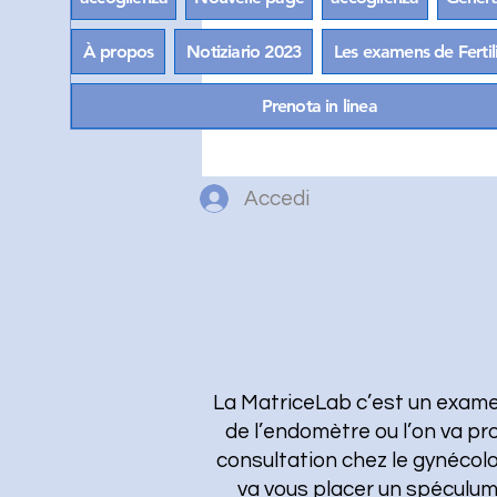
À propos
Notiziario 2023
Les examens de Fertil
Prenota in linea
Accedi
La MatriceLab c’est un exame
de l’endomètre ou l’on va pr
consultation chez le gynéco
va vous placer un spéculu