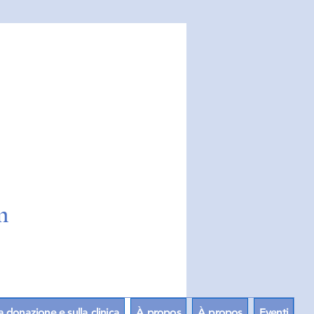
9
m
a donazione e sulla clinica
À propos
À propos
Eventi