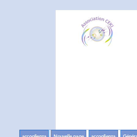
accoglienza
Nouvelle page
accoglienza
Généra