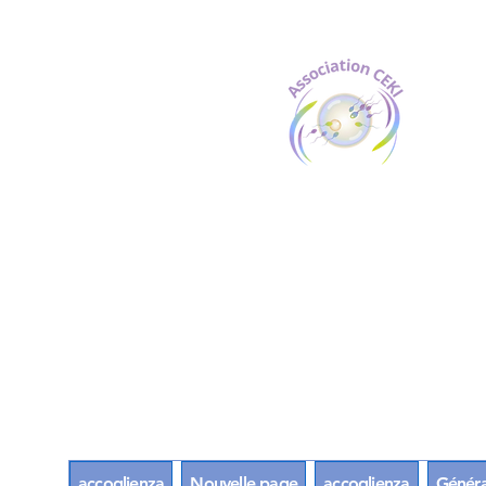
accoglienza
Nouvelle page
accoglienza
Généra