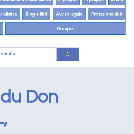
ialistica
Blog e libri
Avviso legale
Protezione dati
Groupes
 du Don
,