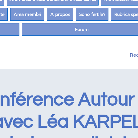
ité
Area membri
À propos
Sono fertile?
Rubrica spec
Forum
onférence Autour
avec Léa KARPEL