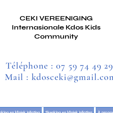
CEKI VEREENIGING
Internasionale Kdos Kids
Community
Téléphone : 07 59 74 49 2
Mail : kdosceki@gmail.co
king en kliniek inligting
Skenking en kliniek inligting
À propo