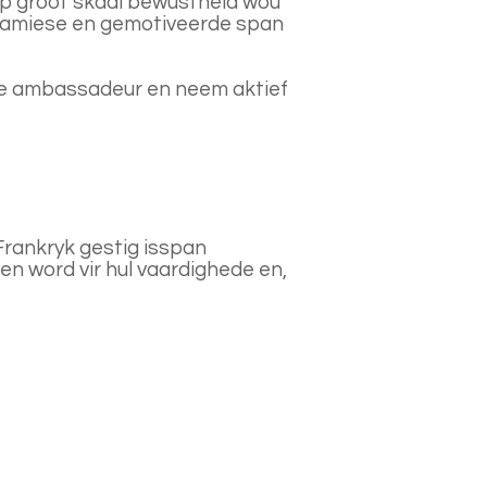
p groot skaal bewustheid wou
 dinamiese en gemotiveerde span
 se ambassadeur en neem aktief
Frankryk gestig is
span
en word vir hul vaardighede en,