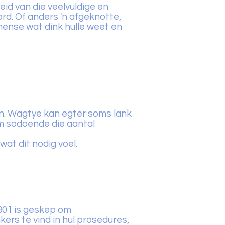
id van die veelvuldige en
d. Of anders 'n afgeknotte,
mense wat dink hulle weet en
in. Wagtye kan egter soms lank
om sodoende die aantal
at dit nodig voel.
901 is geskep om
rs te vind in hul prosedures,