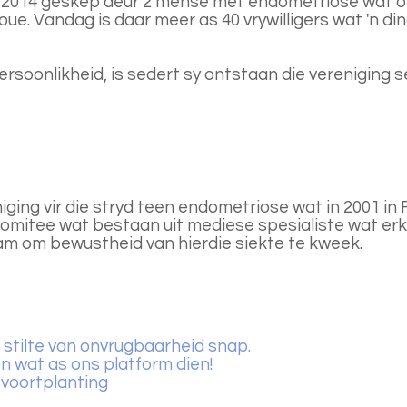
n 2014 geskep deur 2 mense met endometriose wat o
vroue. Vandag is daar meer as 40 vrywilligers wat 'n
rsoonlikheid, is sedert sy ontstaan die vereniging
ging vir die stryd teen endometriose wat in 2001 in 
komitee wat bestaan uit mediese spesialiste wat erk
aam om bewustheid van hierdie siekte te kweek.
 stilte van onvrugbaarheid snap.
een wat as ons platform dien!
voortplanting