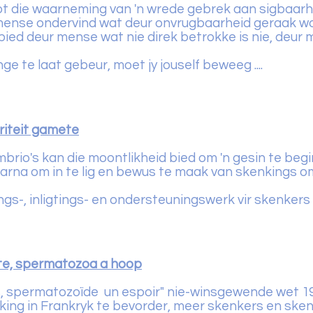
ot die waarneming van 'n wrede gebrek aan sigbaarhe
ense ondervind wat deur onvrugbaarheid geraak wor
ed deur mense wat nie direk betrokke is nie, deur 
 te laat gebeur, moet jy jouself beweeg ....
riteit gamete
brio's kan die moontlikheid bied om 'n gesin te beg
aarna om in te lig en bewus te maak van skenkings 
gs-, inligtings- en ondersteuningswerk vir skenkers w
te, spermatozoa
a hoop
es, spermatozoïde un espoir" nie-winsgewende wet 1
ng in Frankryk te bevorder, meer skenkers en skenke