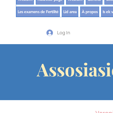
Les examens de Fertilité
Lid area
À propos
Is ek 
Log In
Assosias