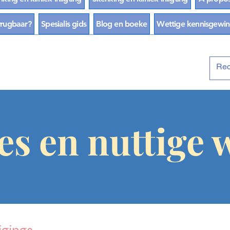
vrugbaar?
Spesialis gids
Blog en boeke
Wettige kennisgewi
ies en nuttige