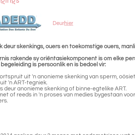
igings
Deur
hier
 deur skenkings, ouers en toekomstige ouers, manlik
s rakende sy oriëntasiekomponent is om elke perso
egeleiding is persoonlik en is bedoel vir:
rtspruit uit 'n anonieme skenking van sperm, oösie
uit 'n ART-tegniek.
is deur anonieme skenking of binne-egtelike ART.
et of reeds in 'n proses van medies bygestaan voor
rs.