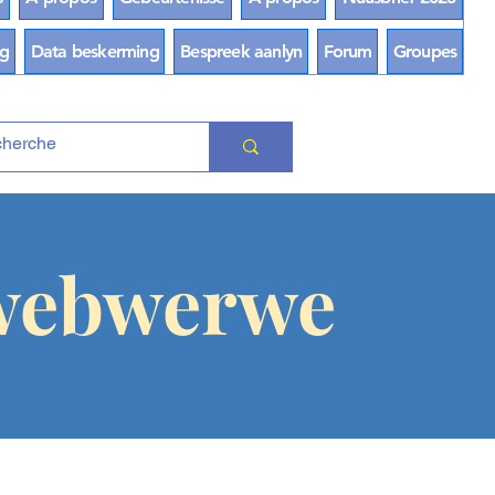
ng
Data beskerming
Bespreek aanlyn
Forum
Groupes
 webwerwe