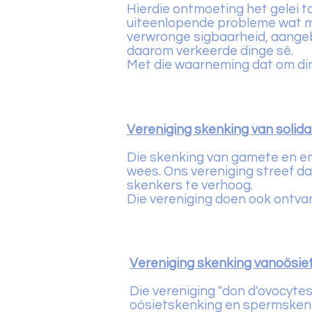
Hierdie ontmoeting het gelei t
uiteenlopende probleme wat m
verwronge sigbaarheid, aangebi
daarom verkeerde dinge sê.
Met die waarneming dat om dinge
Vereniging skenking van solida
Die skenking van gamete en em
wees. Ons vereniging streef d
skenkers te verhoog.
Die vereniging doen ook ontvan
Vereniging skenking van
oösie
Die vereniging "don d'ovocyt
oösietskenking en spermskenki