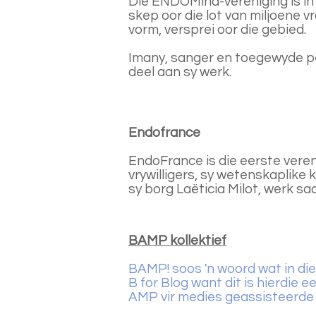
Die ENDOMind-vereniging is i
skep oor die lot van miljoene 
vorm, versprei oor die gebied.
Imany, sanger en toegewyde pe
deel aan sy werk.
Endofrance
EndoFrance is die eerste vereni
vrywilligers
, sy wetenskaplike 
sy borg Laëticia Milot, werk s
BAMP kollektief
BAMP! soos 'n woord wat in die
B for Blog want dit is hierdie 
AMP vir medies geassisteerde 