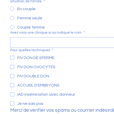
situation de famille
*
En couple
Femme seule
Couple femme
Avez vous une clinique si oui indiqué le nom
*
Pour quelles techniques
*
FIV DON DE SPERME
FIV DON OVOCYTES
FIV DOUBLE DON
ACCUEIL D'EMBRYONS
IAD insémination avec donneur
Je ne sais pas
Merci de vérifier vos spams ou courrier indésirab