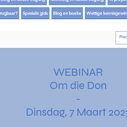
vrugbaar?
Spesialis gids
Blog en boeke
Wettige kennisgewi
WEBINAR
Om die Don
-
Dinsdag, 7 Maart 202