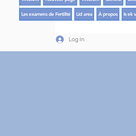
Les examens de Fertilité
Lid area
À propos
Is ek 
Log In