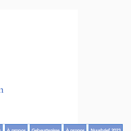
9
m
s
À propos
Gebeurtenisse
À propos
Nuusbrief 2023