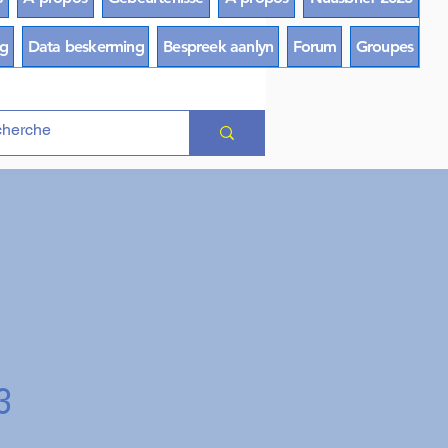
ng
Data beskerming
Bespreek aanlyn
Forum
Groupes
3