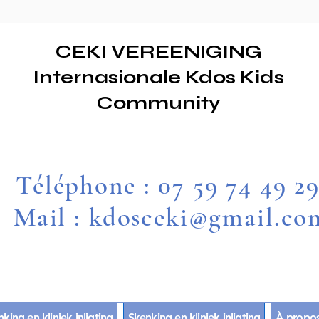
CEKI VEREENIGING
Internasionale Kdos Kids
Community
Téléphone : 07 59 74 49 2
Mail : kdosceki@gmail.co
king en kliniek inligting
Skenking en kliniek inligting
À propo