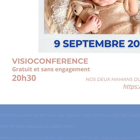
conférence autour du don avec Léa Karpel et nos mamans du Don de l’associ
tre Virtuelle mardi 24 juin 2025 à 20h30
énement sera une formidable opportunité d'échanger, d'acquérir de nouve