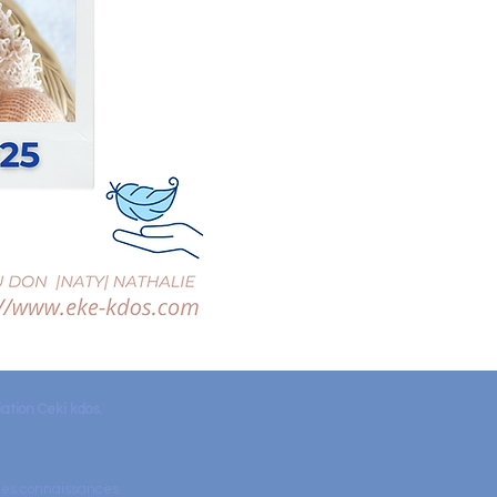
ation Ceki kdos.
lles connaissances