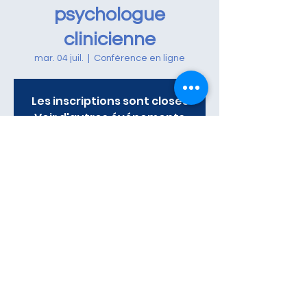
psychologue
clinicienne
mar. 04 juil.
  |  
Conférence en ligne
Les inscriptions sont closes
Voir d'autres événements
Heure et lieu
04 juil. 2023, 20:30
Conférence en ligne
Partager cet événement