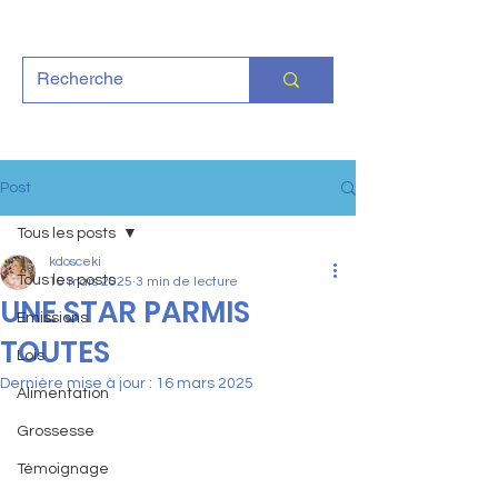
Post
Tous les posts
kdosceki
Tous les posts
16 mars 2025
3 min de lecture
UNE STAR PARMIS
Emissions
TOUTES
Lois
Dernière mise à jour :
16 mars 2025
Alimentation
Grossesse
Témoignage