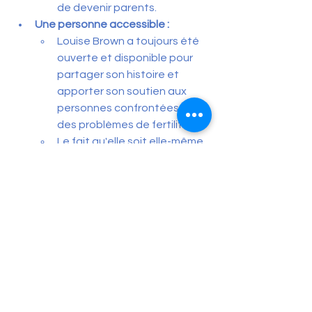
de devenir parents.
Une personne accessible :
Louise Brown a toujours été 
ouverte et disponible pour 
partager son histoire et 
apporter son soutien aux 
personnes confrontées à 
des problèmes de fertilité.
Le fait qu'elle soit elle-même 
devenue mère, prouve que 
les enfants nés de FIV, sont 
des personnes comme les 
autres.
Il est tout à fait compréhensible que 
son histoire suscite autant d'émotion 
et d'espoir. Elle représente un 
symbole fort de la capacité de la 
science à surmonter les obstacles et 
à offrir de nouvelles perspectives.